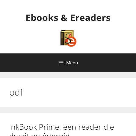
Ga
naar
Ebooks & Ereaders
de
inhoud
Menu
pdf
InkBook Prime: een reader die
draait op Android