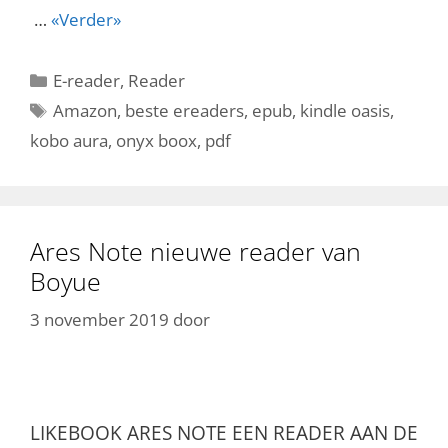
…
«Verder»
Categorieën
E-reader
,
Reader
Tags
Amazon
,
beste ereaders
,
epub
,
kindle oasis
,
kobo aura
,
onyx boox
,
pdf
Ares Note nieuwe reader van
Boyue
3 november 2019
door
LIKEBOOK ARES NOTE EEN READER AAN DE