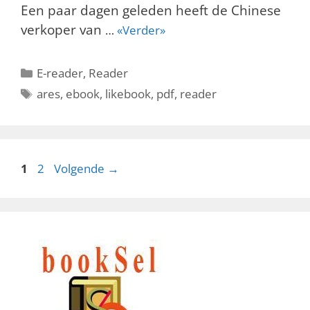
Een paar dagen geleden heeft de Chinese
verkoper van
…
«Verder»
Categorieën
E-reader
,
Reader
Tags
ares
,
ebook
,
likebook
,
pdf
,
reader
Pagina
Pagina
1
2
Volgende
→