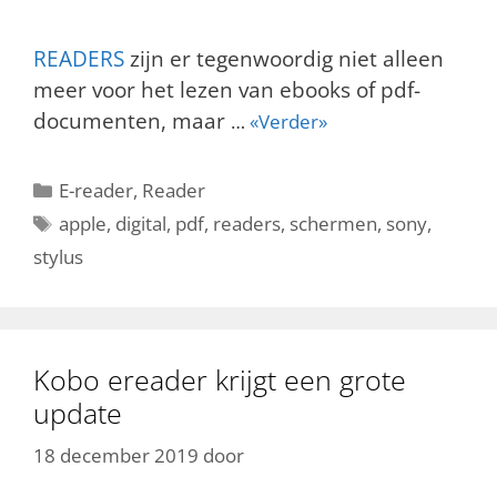
READERS
zijn er tegenwoordig niet alleen
meer voor het lezen van ebooks of pdf-
documenten, maar
…
«Verder»
Categorieën
E-reader
,
Reader
Tags
apple
,
digital
,
pdf
,
readers
,
schermen
,
sony
,
stylus
Kobo ereader krijgt een grote
update
18 december 2019
door