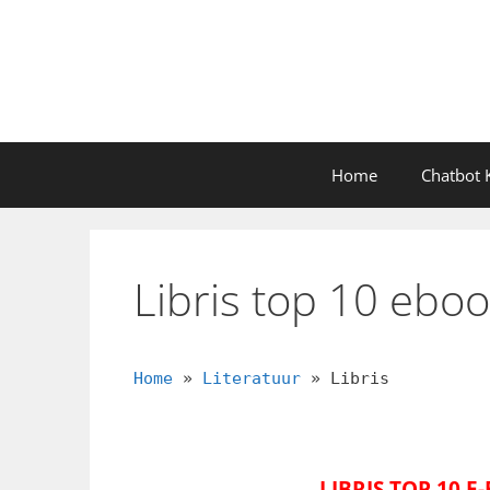
Ga
naar
de
inhoud
Home
Chatbot K
Libris top 10 ebo
Home
»
Literatuur
»
Libris
LIBRIS TOP 10 