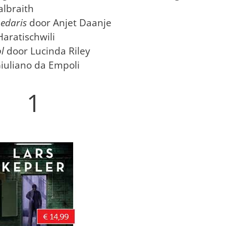
albraith
medaris
door Anjet Daanje
aratischwili
ol
door Lucinda Riley
iuliano da Empoli
1