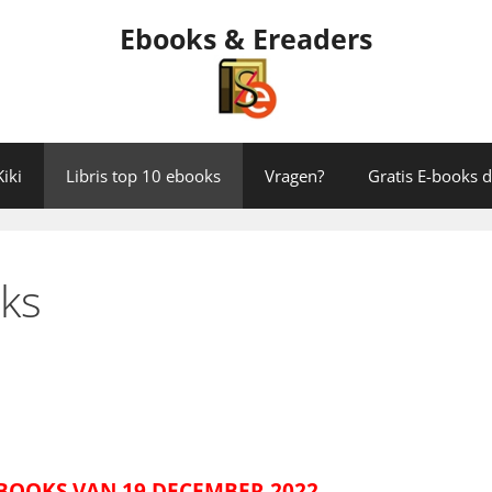
Ebooks & Ereaders
iki
Libris top 10 ebooks
Vragen?
Gratis E-books
oks
E-BOOKS VAN 19 DECEMBER 2022