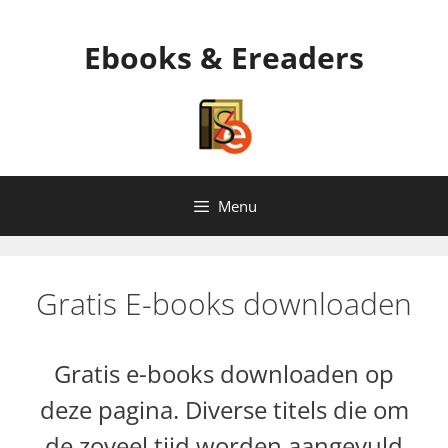
Ga
naar
Ebooks & Ereaders
de
inhoud
Menu
Gratis E-books downloaden
Gratis e-books downloaden op
deze pagina. Diverse titels die om
de zoveel tijd worden aangevuld