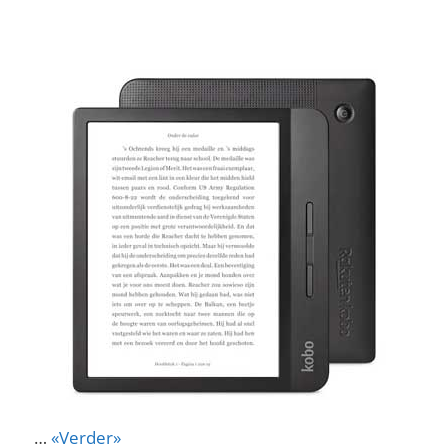
…
«Verder»