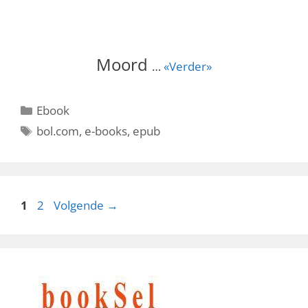
Moord
…
«Verder»
Categorieën
Ebook
Tags
bol.com
,
e-books
,
epub
Pagina
Pagina
1
2
Volgende
→