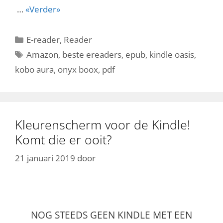
…
«Verder»
Categorieën
E-reader
,
Reader
Tags
Amazon
,
beste ereaders
,
epub
,
kindle oasis
,
kobo aura
,
onyx boox
,
pdf
Kleurenscherm voor de Kindle!
Komt die er ooit?
21 januari 2019
door
NOG STEEDS GEEN KINDLE MET EEN