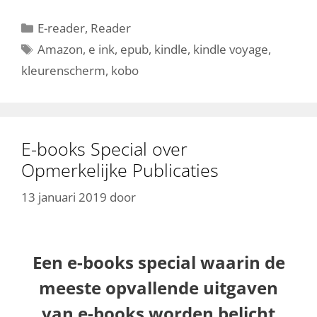
Categorieën
E-reader
,
Reader
Tags
Amazon
,
e ink
,
epub
,
kindle
,
kindle voyage
,
kleurenscherm
,
kobo
E-books Special over
Opmerkelijke Publicaties
13 januari 2019
door
Een e-books special waarin de
meeste opvallende uitgaven
van e-books worden belicht