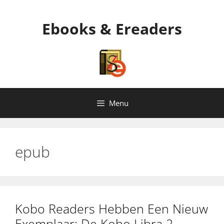
Ga
naar
Ebooks & Ereaders
de
inhoud
Menu
epub
Kobo Readers Hebben Een Nieuw
Exemplaar: De Kobo Libra 2