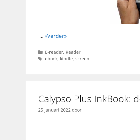
…
«Verder»
Categorieën
E-reader
,
Reader
Tags
ebook
,
kindle
,
screen
Calypso Plus InkBook: d
25 januari 2022
door