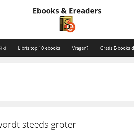
Ebooks & Ereaders
iki
Libris top 10 ebooks
Vragen?
Gratis E-books
ordt steeds groter