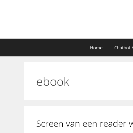
Ga
naar
de
inhoud
Home
Chatbot K
ebook
Screen van een reader w