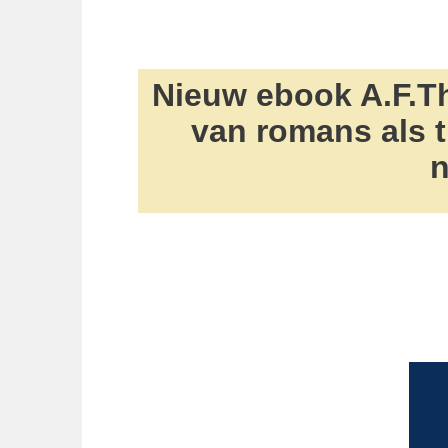
Nieuw ebook A.F.Th
van romans als ti