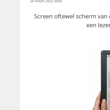
24 maart 2022
door
Screen oftewel scherm van e
een leze