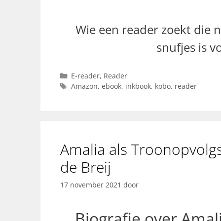
Wie een reader zoekt die n
snufjes is 
Categorieën
E-reader
,
Reader
Tags
Amazon
,
ebook
,
inkbook
,
kobo
,
reader
Amalia als Troonopvolgs
de Breij
17 november 2021
door
Biografie over Amal