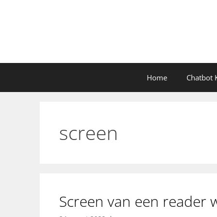
Ga
naar
de
inhoud
Home
Chatbot K
screen
Screen van een reader w