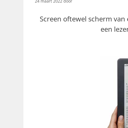
24 maart 2022
door
Screen oftewel scherm van e
een leze