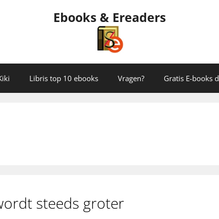
Ebooks & Ereaders
iki
Libris top 10 ebooks
Vragen?
Gratis E-books
ordt steeds groter