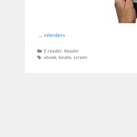
…
«Verder»
Categorieën
E-reader
,
Reader
Tags
ebook
,
kindle
,
screen