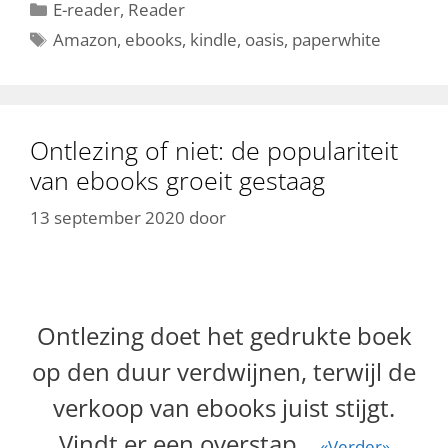
Categorieën
E-reader
,
Reader
Tags
Amazon
,
ebooks
,
kindle
,
oasis
,
paperwhite
Ontlezing of niet: de populariteit
van ebooks groeit gestaag
13 september 2020
door
Ontlezing doet het gedrukte boek
op den duur verdwijnen, terwijl de
verkoop van ebooks juist stijgt.
Vindt er een overstap
…
«Verder»