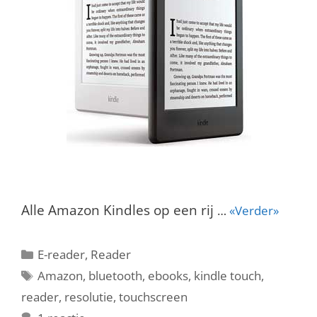
Alle Amazon Kindles op een rij
…
«Verder»
Categorieën
E-reader
,
Reader
Tags
Amazon
,
bluetooth
,
ebooks
,
kindle touch
,
reader
,
resolutie
,
touchscreen