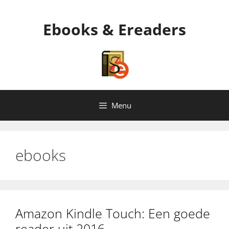
Ga
naar
Ebooks & Ereaders
de
inhoud
Menu
ebooks
Amazon Kindle Touch: Een goede
reader uit 2016