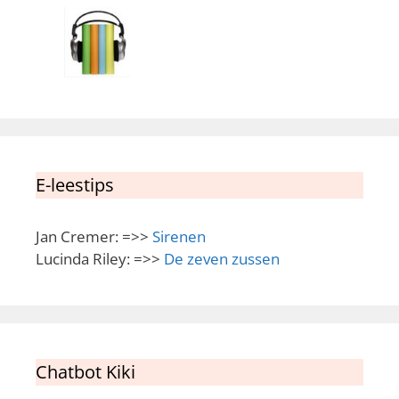
E-leestips
Jan Cremer: =>>
Sirenen
Lucinda Riley: =>>
De zeven zussen
Chatbot Kiki