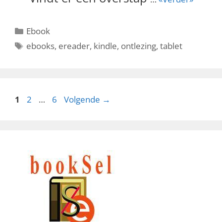
Categorieën
Ebook
Tags
ebooks
,
ereader
,
kindle
,
ontlezing
,
tablet
Pagina
Pagina
Pagina
1
2
…
6
Volgende
→