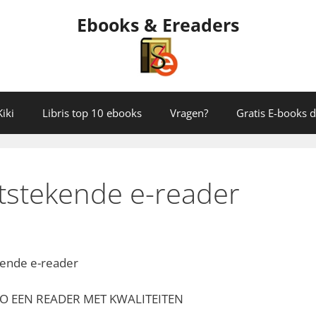
Ebooks & Ereaders
iki
Libris top 10 ebooks
Vragen?
Gratis E-books
tstekende e-reader
kende e-reader
O EEN READER MET KWALITEITEN