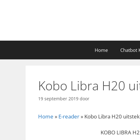
Ga
naar
de
inhoud
Home
Chatbot K
Kobo Libra H20 ui
19 september 2019
door
Home
»
E-reader
»
Kobo Libra H20 uitste
KOBO LIBRA H2