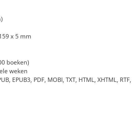
)
x 159 x 5 mm
000 boeken)
kele weken
PUB, EPUB3, PDF, MOBI, TXT, HTML, XHTML, RTF,