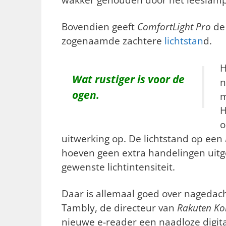
Bovendien geeft
ComfortLight Pro
de 
zogenaamde
zachtere
lichtstan
d.
H
Wat rustiger is voor de
n
ogen.
m
H
o
uitwerking op. De lichtstand op een
hoeven geen extra handelingen uit
gewenste lichtintensiteit.
Daar is allemaal goed over nagedac
Tambly, de directeur van
Rakuten K
nieuwe e-reader een naadloze digit