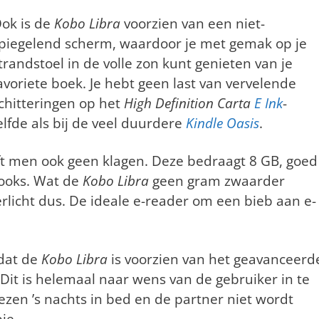
ok is de
Kobo Libra
voorzien van een niet-
piegelend scherm, waardoor je met gemak op je
trandstoel in de volle zon kunt genieten van je
avoriete boek. Je hebt geen last van vervelende
chitteringen op het
High Definition Carta
E Ink
-
lfde als bij de veel duurdere
Kindle Oasis
.
ft men ook geen klagen. Deze bedraagt 8 GB, goed
books. Wat de
Kobo Libra
geen gram zwaarder
erlicht dus. De ideale e-reader om een bieb aan e-
 dat de
Kobo Libra
is voorzien van het geavanceerd
 Dit is helemaal naar wens van de gebruiker in te
lezen ’s nachts in bed en de partner niet wordt
je.