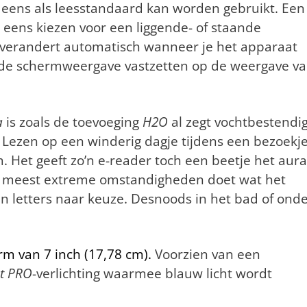
eens als leesstandaard kan worden gebruikt. Een
 eens kiezen voor een liggende- of staande
 verandert automatisch wanneer je het apparaat
ok de schermweergave vastzetten op de weergave v
a
is zoals de toevoeging
H2O
al zegt vochtbestendig
 Lezen op een winderig dagje tijdens een bezoekj
. Het geeft zo’n e-reader toch een beetje het aura
e meest extreme omstandigheden doet wat het
in letters naar keuze. Desnoods in het bad of ond
m van 7 inch (17,78 cm).
Voorzien van een
t PRO
-verlichting waarmee blauw licht wordt