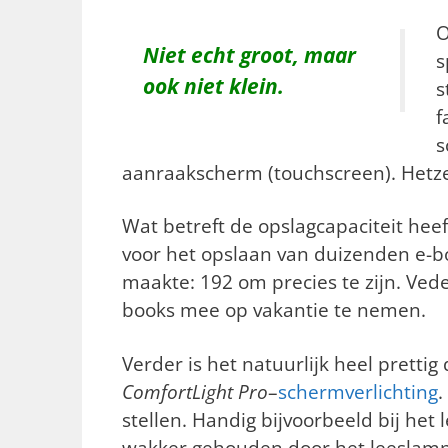
O
Niet echt groot, maar
s
ook niet klein.
s
f
s
aanraakscherm (touchscreen). Hetze
Wat betreft de opslagcapaciteit hee
voor het opslaan van duizenden e-
maakte: 192 om precies te zijn. Ved
books mee op vakantie te nemen.
Verder is het natuurlijk heel prettig
ComfortLight Pro
–
schermverlichting
.
stellen. Handig bijvoorbeeld bij het 
wakker gehouden door het leeslamp