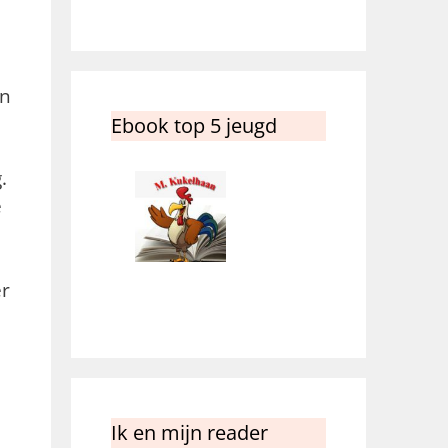
an
Ebook top 5 jeugd
.
e
er
Ik en mijn reader