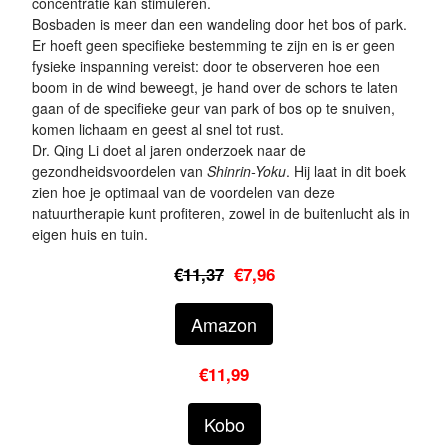
concentratie kan stimuleren.
Bosbaden is meer dan een wandeling door het bos of park.
Er hoeft geen specifieke bestemming te zijn en is er geen
fysieke inspanning vereist: door te observeren hoe een
boom in de wind beweegt, je hand over de schors te laten
gaan of de specifieke geur van park of bos op te snuiven,
komen lichaam en geest al snel tot rust.
Dr. Qing Li doet al jaren onderzoek naar de
gezondheidsvoordelen van
Shinrin-Yoku
. Hij laat in dit boek
zien hoe je optimaal van de voordelen van deze
natuurtherapie kunt profiteren, zowel in de buitenlucht als in
eigen huis en tuin.
€
11,37
€7,96
Amazon
€11,99
Kobo