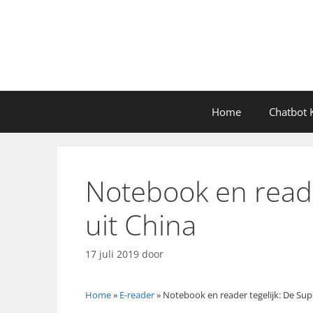
Ga
naar
de
inhoud
Home
Chatbot K
Notebook en reade
uit China
17 juli 2019
door
Home
»
E-reader
»
Notebook en reader tegelijk: De Sup