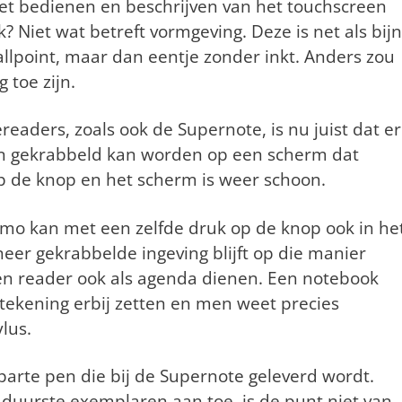
et bedienen en beschrijven van het touchscreen
? Niet wat betreft vormgeving. Deze is net als bij
llpoint, maar dan eentje zonder inkt. Anders zou
 toe zijn.
eaders, zoals ook de Supernote, is nu juist dat er
en gekrabbeld kan worden op een scherm dat
op de knop en het scherm is weer schoon.
mo kan met een zelfde druk op de knop ook in he
er gekrabbelde ingeving blijft op die manier
een reader ook als agenda dienen. Een notebook
ekening erbij zetten en men weet precies
lus.
parte pen die bij de Supernote geleverd wordt.
e duurste exemplaren aan toe, is de punt niet van