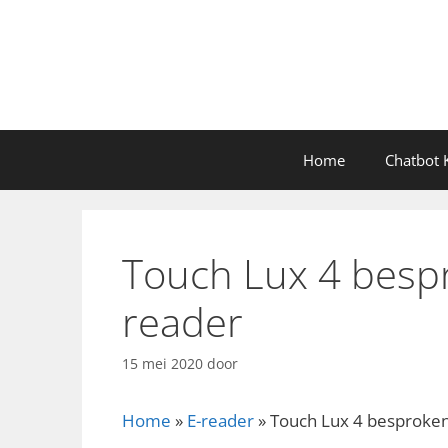
Ga
naar
de
inhoud
Home
Chatbot K
Touch Lux 4 bespr
reader
15 mei 2020
door
Home
»
E-reader
»
Touch Lux 4 besproken 