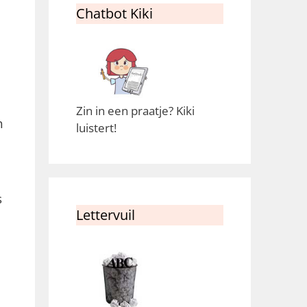
Chatbot Kiki
Zin in een praatje? Kiki
h
luistert!
s
Lettervuil