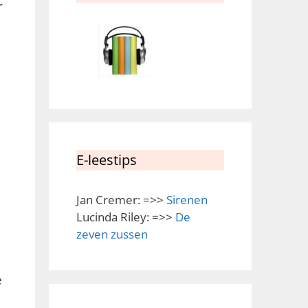
r
E-leestips
Jan Cremer: =>>
Sirenen
Lucinda Riley: =>>
De
zeven zussen
e