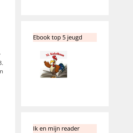
Ebook top 5 jeugd
y
3.
an
Ik en mijn reader