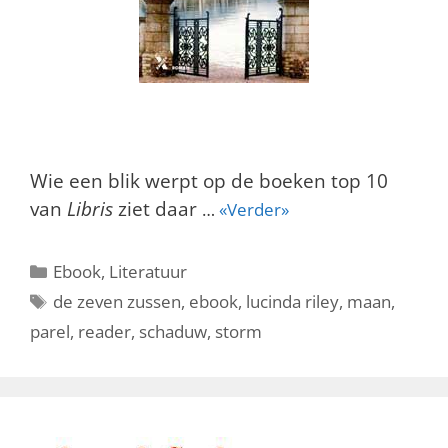
Wie een blik werpt op de boeken top 10
van
Libris
ziet daar
…
«Verder»
Categorieën
Ebook
,
Literatuur
Tags
de zeven zussen
,
ebook
,
lucinda riley
,
maan
,
parel
,
reader
,
schaduw
,
storm