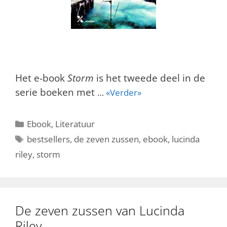
Het e-book
Storm
is het tweede deel in de
serie boeken met
…
«Verder»
Categorieën
Ebook
,
Literatuur
Tags
bestsellers
,
de zeven zussen
,
ebook
,
lucinda
riley
,
storm
De zeven zussen van Lucinda
Riley