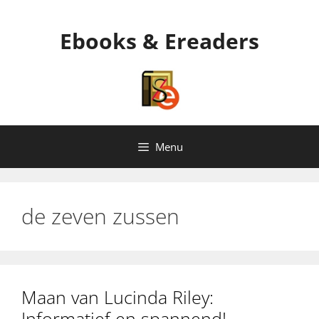
Ga
naar
Ebooks & Ereaders
de
inhoud
Menu
de zeven zussen
Maan van Lucinda Riley:
Informatief en spannend!