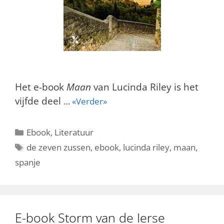
Het e-book
Maan
van Lucinda Riley is het
vijfde deel
…
«Verder»
Categorieën
Ebook
,
Literatuur
Tags
de zeven zussen
,
ebook
,
lucinda riley
,
maan
,
spanje
E-book Storm van de Ierse