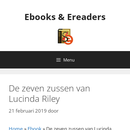
Ga
naar
Ebooks & Ereaders
de
inhoud
Menu
De zeven zussen van
Lucinda Riley
21 februari 2019
door
Home
»
Ebook
»
De zeven zussen van Lucinda