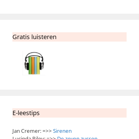
Gratis luisteren
E-leestips
Jan Cremer: =>>
Sirenen
Lucinda Riley: =>>
De zeven zussen