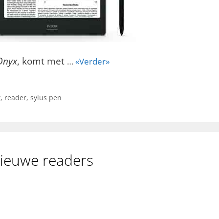
Onyx
, komt met
…
«Verder»
x
,
reader
,
sylus pen
ieuwe readers