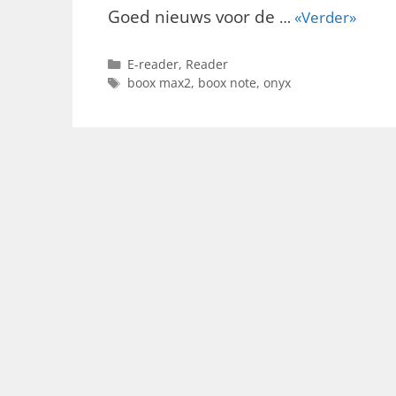
Goed nieuws voor de
…
«Verder»
Categorieën
E-reader
,
Reader
Tags
boox max2
,
boox note
,
onyx