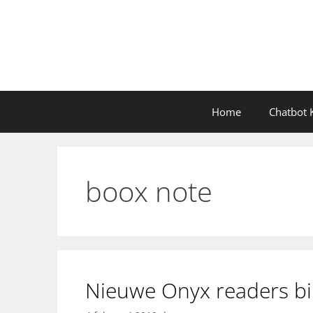
Ga
naar
de
inhoud
Home
Chatbot K
boox note
Nieuwe Onyx readers bi