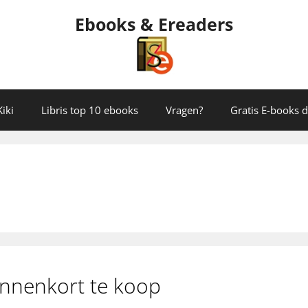
Ebooks & Ereaders
iki
Libris top 10 ebooks
Vragen?
Gratis E-books
nnenkort te koop