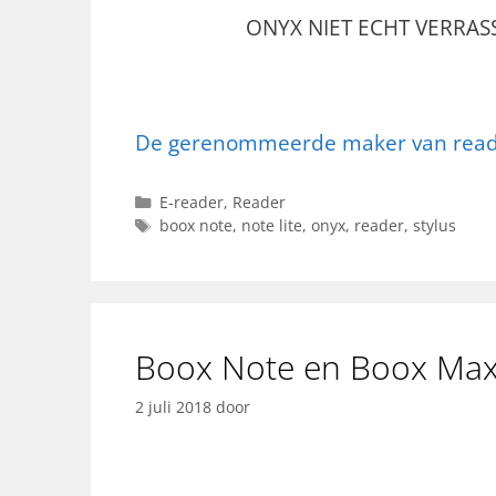
ONYX NIET ECHT VERRA
De gerenommeerde maker van read
Categorieën
E-reader
,
Reader
Tags
boox note
,
note lite
,
onyx
,
reader
,
stylus
Boox Note en Boox Max
2 juli 2018
door