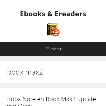
Ga
naar
Ebooks & Ereaders
de
inhoud
Menu
boox max2
Boox Note en Boox Max2 update
van Onyx