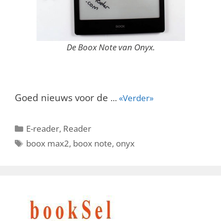
De Boox Note van Onyx.
Goed nieuws voor de
…
«Verder»
Categorieën
E-reader
,
Reader
Tags
boox max2
,
boox note
,
onyx