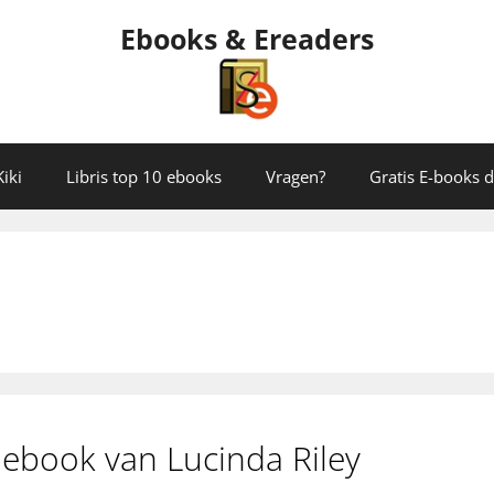
Ebooks & Ereaders
iki
Libris top 10 ebooks
Vragen?
Gratis E-books
 ebook van Lucinda Riley