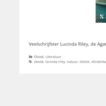
Veelschrijfster Lucinda Riley, de Ag
Categorieën
Ebook
,
Literatuur
Tags
ebook
,
lucinda riley
,
natuur
,
tolstoi
,
vlinderk