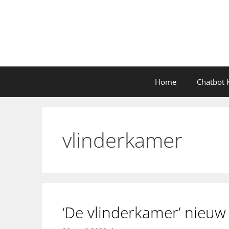
Ga
naar
de
inhoud
Home
Chatbot K
vlinderkamer
‘De vlinderkamer’ nieuw