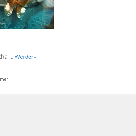
atha
…
«Verder»
amer