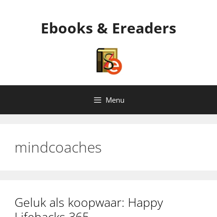
Ga
naar
Ebooks & Ereaders
de
inhoud
Menu
mindcoaches
Geluk als koopwaar: Happy
Lifehacks 365