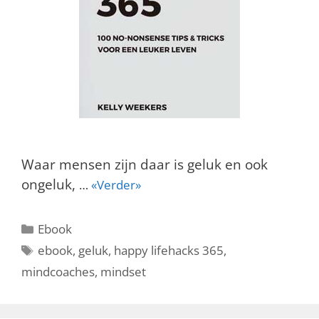
Waar mensen zijn daar is geluk en ook
ongeluk,
…
«Verder»
Categorieën
Ebook
Tags
ebook
,
geluk
,
happy lifehacks 365
,
mindcoaches
,
mindset