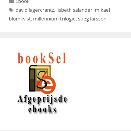
Categorieën
Ebook
Tags
david lagercrantz
,
lisbeth salander
,
mikael
blomkvist
,
millennium trilogie
,
stieg larsson