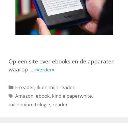
Op een site over ebooks en de apparaten
waarop
…
«Verder»
Categorieën
E-reader
,
Ik en mijn reader
Tags
Amazon
,
ebook
,
kindle paperwhite
,
millennium trilogie
,
reader