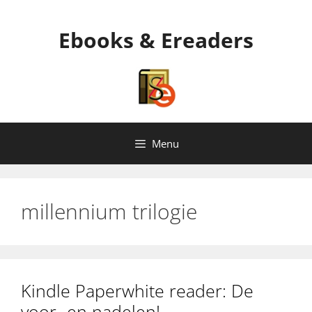
Ga
naar
Ebooks & Ereaders
de
inhoud
Menu
millennium trilogie
Kindle Paperwhite reader: De
voor- en nadelen!