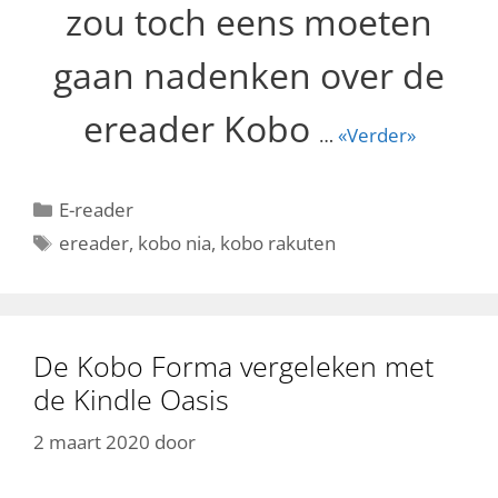
zou toch eens moeten
gaan nadenken over de
ereader Kobo
…
«Verder»
Categorieën
E-reader
Tags
ereader
,
kobo nia
,
kobo rakuten
De Kobo Forma vergeleken met
de Kindle Oasis
2 maart 2020
door