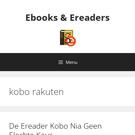
Ga
naar
Ebooks & Ereaders
de
inhoud
Menu
kobo rakuten
De Ereader Kobo Nia Geen
Slechte Keus