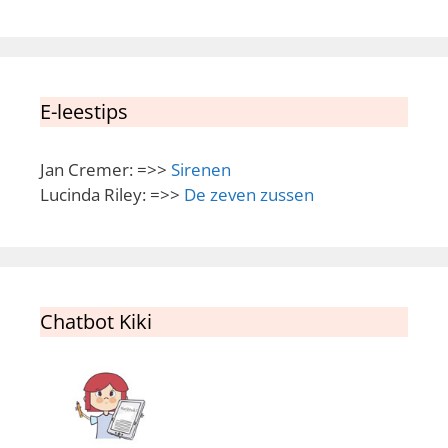
E-leestips
Jan Cremer: =>>
Sirenen
Lucinda Riley: =>>
De zeven zussen
Chatbot Kiki