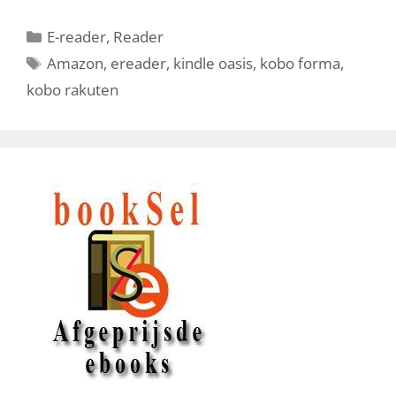
Categorieën
E-reader
,
Reader
Tags
Amazon
,
ereader
,
kindle oasis
,
kobo forma
,
kobo rakuten