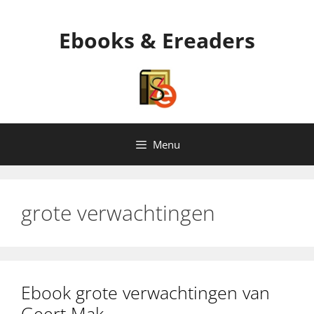
Ga
naar
Ebooks & Ereaders
de
inhoud
Menu
grote verwachtingen
Ebook grote verwachtingen van
Geert Mak