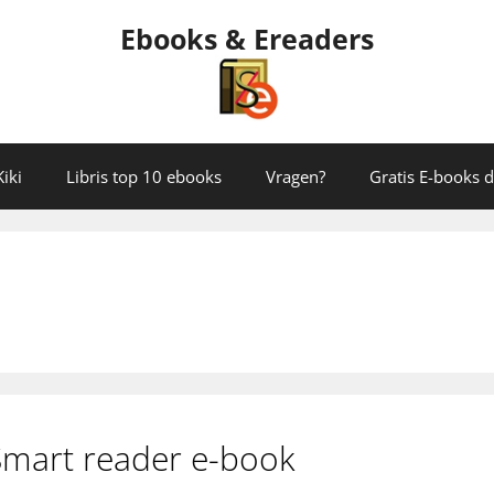
Ebooks & Ereaders
iki
Libris top 10 ebooks
Vragen?
Gratis E-books
mart reader e-book