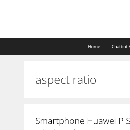
Ga
naar
de
inhoud
Home
Chatbot K
aspect ratio
Smartphone Huawei P S