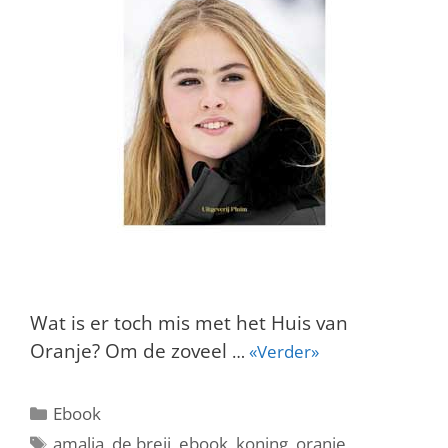
Wat is er toch mis met het Huis van
Oranje? Om de zoveel
…
«Verder»
Categorieën
Ebook
Tags
amalia
,
de breij
,
ebook
,
koning
,
oranje