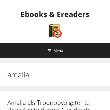
Ga
naar
Ebooks & Ereaders
de
inhoud
Menu
amalia
Amalia als Troonopvolgster te
Boek Gesteld door Claudia de