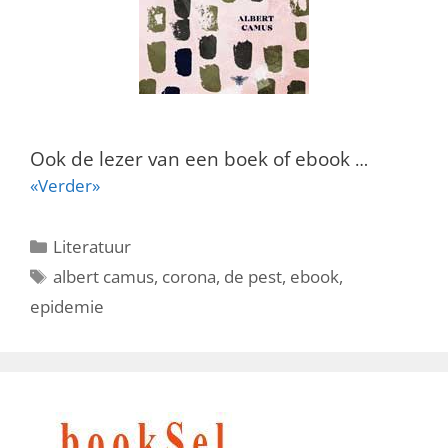
Ook de lezer van een boek of ebook
…
«Verder»
Categorieën
Literatuur
Tags
albert camus
,
corona
,
de pest
,
ebook
,
epidemie