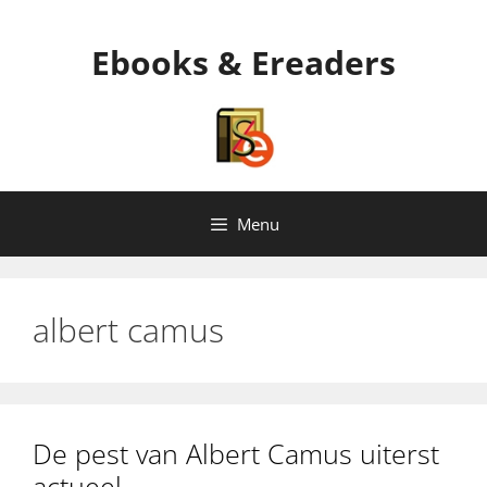
Ga
naar
Ebooks & Ereaders
de
inhoud
Menu
albert camus
De pest van Albert Camus uiterst
actueel