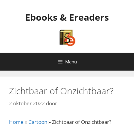
Ga
naar
Ebooks & Ereaders
de
inhoud
Menu
Zichtbaar of Onzichtbaar?
2 oktober 2022
door
Home
»
Cartoon
»
Zichtbaar of Onzichtbaar?