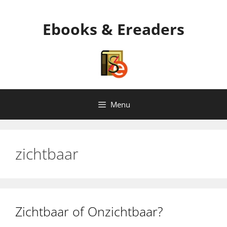
Ga
naar
Ebooks & Ereaders
de
inhoud
Menu
zichtbaar
Zichtbaar of Onzichtbaar?