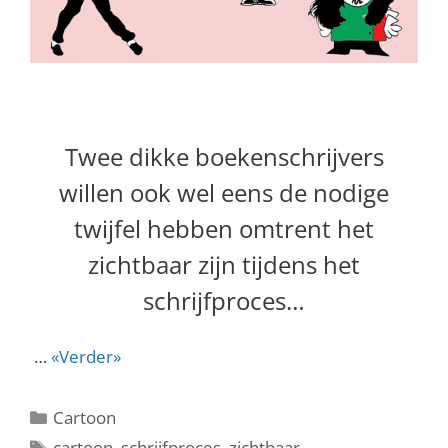
Twee dikke boekenschrijvers
willen ook wel eens de nodige
twijfel hebben omtrent het
zichtbaar zijn tijdens het
schrijfproces…
…
«Verder»
Categorieën
Cartoon
Tags
cartoon
,
schrijfproces
,
zichtbaar