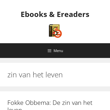
Ga
naar
Ebooks & Ereaders
de
inhoud
Menu
zin van het leven
Fokke Obbema: De zin van het
leven