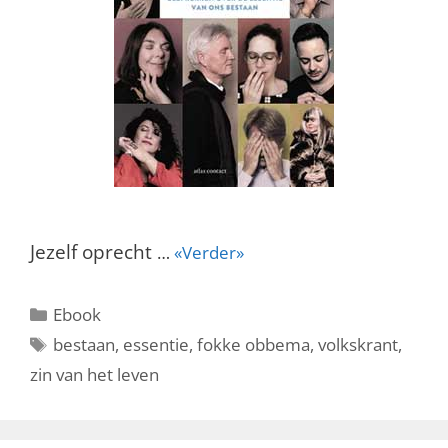
Jezelf oprecht
…
«Verder»
Categorieën
Ebook
Tags
bestaan
,
essentie
,
fokke obbema
,
volkskrant
,
zin van het leven