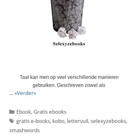
Taal kan men op veel verschillende manieren
gebruiken. Geschreven zowel als
…
«Verder»
Categorieën
Ebook
,
Gratis ebooks
Tags
gratis e-books
,
kobo
,
lettervuil
,
selexyzebooks
,
smashwords