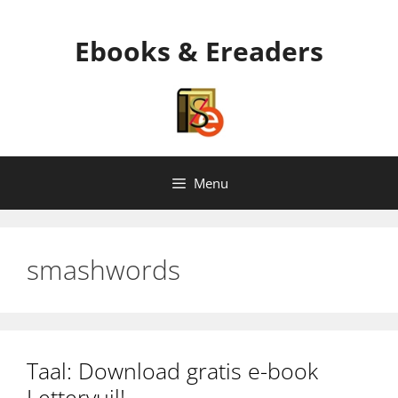
Ga
naar
Ebooks & Ereaders
de
inhoud
Menu
smashwords
Taal: Download gratis e-book
Lettervuil!