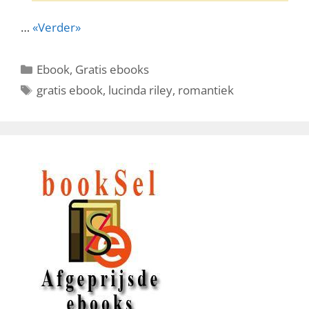
…
«Verder»
Categorieën
Ebook
,
Gratis ebooks
Tags
gratis ebook
,
lucinda riley
,
romantiek