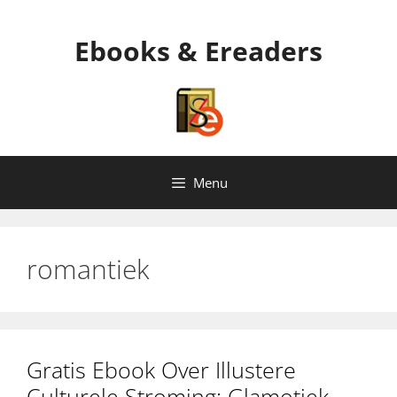
Ga
naar
Ebooks & Ereaders
de
inhoud
Menu
romantiek
Gratis Ebook Over Illustere
Culturele Stroming: Glamotiek