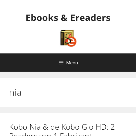
Ga
naar
Ebooks & Ereaders
de
inhoud
Menu
nia
Kobo Nia & de Kobo Glo HD: 2
Readers van 1 Fabrikant