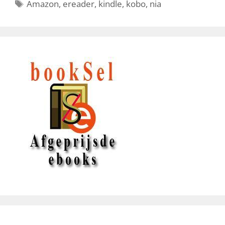
Tags
Amazon
,
ereader
,
kindle
,
kobo
,
nia