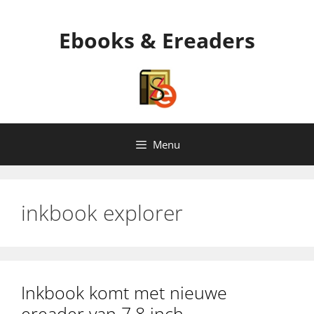
Ga
naar
Ebooks & Ereaders
de
inhoud
Menu
inkbook explorer
Inkbook komt met nieuwe
ereader van 7.8 inch