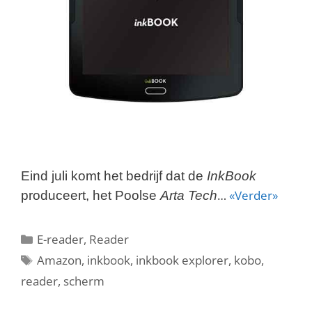
Eind juli komt het bedrijf dat de
InkBook
…
«Verder»
produceert, het Poolse
Arta Tech
Categorieën
E-reader
,
Reader
Tags
Amazon
,
inkbook
,
inkbook explorer
,
kobo
,
reader
,
scherm