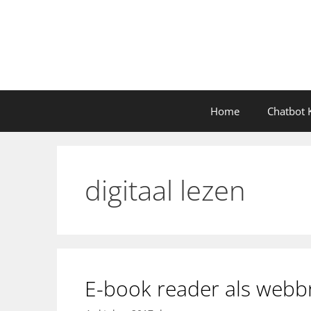
Ga
naar
de
inhoud
Home
Chatbot K
digitaal lezen
E-book reader als webb