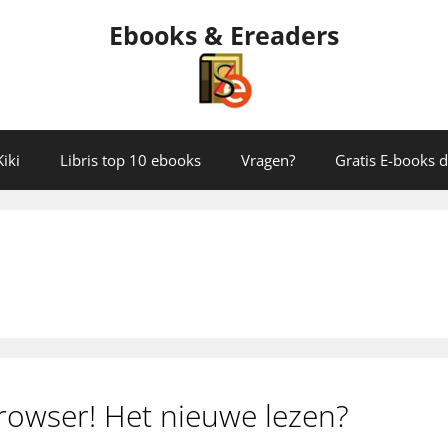
Ebooks & Ereaders
iki
Libris top 10 ebooks
Vragen?
Gratis E-books
rowser! Het nieuwe lezen?