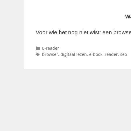
Wa
Voor wie het nog niet wist: een browse
Categorieën
E-reader
Tags
browser
,
digitaal lezen
,
e-book
,
reader
,
seo