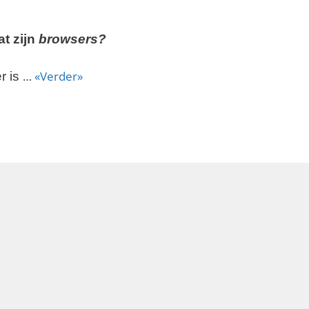
t zijn
browsers?
…
«Verder»
r is