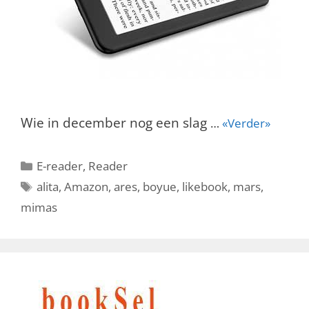
Wie in december nog een slag
…
«Verder»
Categorieën
E-reader
,
Reader
Tags
alita
,
Amazon
,
ares
,
boyue
,
likebook
,
mars
,
mimas