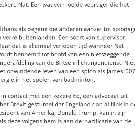
zekere Nat. Een wat vermoeide veertiger die het
lthans als degene die anderen aanzet tot spionag
n verre buitenlanden. Een soort van supervisor.
aar dat is allemaal verleden tijd wanneer Nat
ordt benoemd tot hoofd van een nietszeggende
nderafdeling van de Britse inlichtingendienst.
Nie
et opwindende leven van een spion als James ‘007
 energie in het spelen van badminton.
ij in contact met een zekere Ed, een advocaat uit
 het Brexit-gestuntel dat Engeland dan al flink in d
esident van Amerika, Donald Trump, kan in zijn
ls deze volgens hem is aan de ‘nazificatie van de