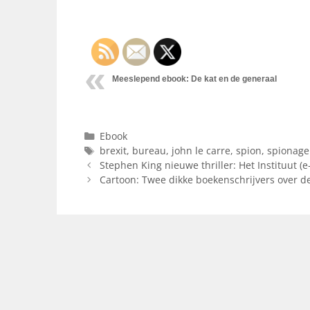
Meeslepend ebook: De kat en de generaal
Categorieën
Ebook
Tags
brexit
,
bureau
,
john le carre
,
spion
,
spionag
Stephen King nieuwe thriller: Het Instituut (e
Cartoon: Twee dikke boekenschrijvers over de