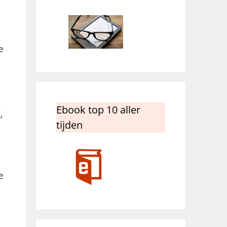
e
t
Ebook top 10 aller
’
tijden
e