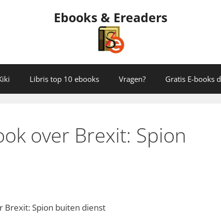
Ebooks & Ereaders
iki
Libris top 10 ebooks
Vragen?
Gratis E-books
ok over Brexit: Spion
 Brexit: Spion buiten dienst