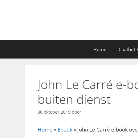
Ga
naar
de
inhoud
Home
Chatbot K
John Le Carré e-bo
buiten dienst
30 oktober 2019
door
Home
»
Ebook
»
John Le Carré e-book over