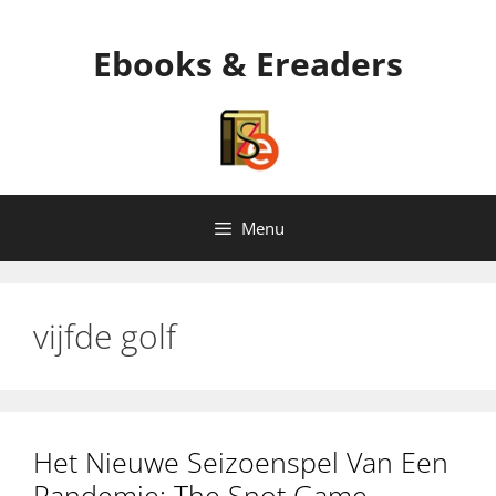
Ga
naar
Ebooks & Ereaders
de
inhoud
Menu
vijfde golf
Het Nieuwe Seizoenspel Van Een
Pandemie: The Snot Game