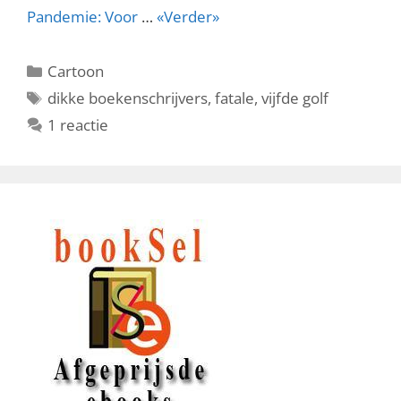
Pandemie: Voor
…
«Verder»
Categorieën
Cartoon
Tags
dikke boekenschrijvers
,
fatale
,
vijfde golf
1 reactie