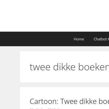
Ga
naar
de
inhoud
Home
Chatbot K
twee dikke boeken
Cartoon: Twee dikke bo