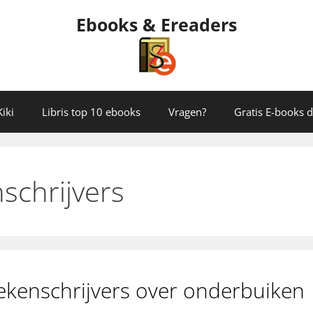
Ebooks & Ereaders
iki
Libris top 10 ebooks
Vragen?
Gratis E-books
schrijvers
ekenschrijvers over onderbuiken