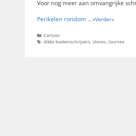
Voor nog meer aan omvangrijke sch
Perikelen rondom
…
«Verder»
Categorieën
Cartoon
Tags
dikke boekenschrijvers
,
stones
,
tournee