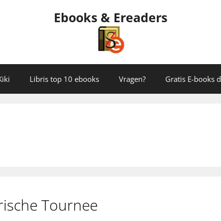
Ebooks & Ereaders
iki
Libris top 10 ebooks
Vragen?
Gratis E-books
rische Tournee