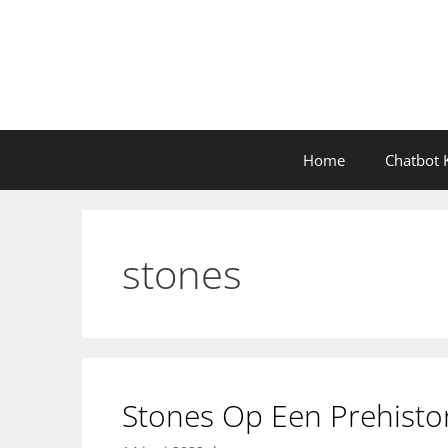
Ga
naar
de
inhoud
Home
Chatbot K
stones
Stones Op Een Prehisto