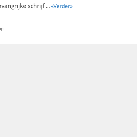
vangrijke schrijf
…
«Verder»
op