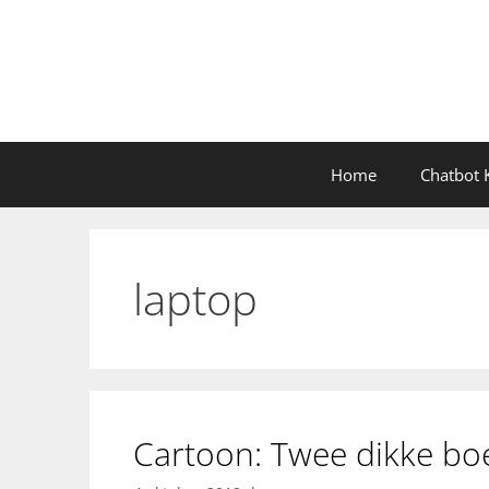
Ga
naar
de
inhoud
Home
Chatbot K
laptop
Cartoon: Twee dikke bo