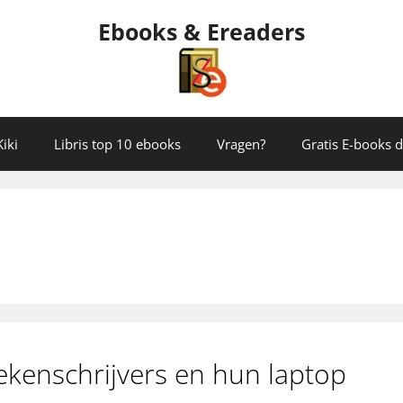
Ebooks & Ereaders
iki
Libris top 10 ebooks
Vragen?
Gratis E-books
ekenschrijvers en hun laptop