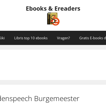
Ebooks & Ereaders
iki
Libris top 10 ebooks
Vragen?
Gratis E-books
idenspeech Burgemeester