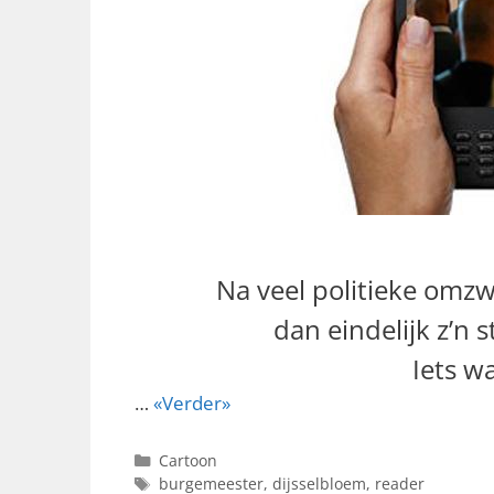
Na veel politieke omzw
dan
eindelijk
z’n 
Iets w
…
«Verder»
Categorieën
Cartoon
Tags
burgemeester
,
dijsselbloem
,
reader