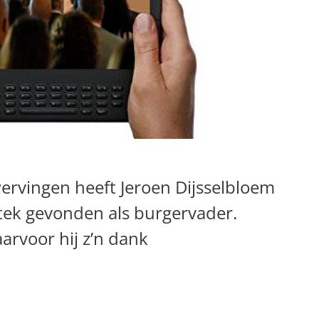
ervingen heeft Jeroen Dijsselbloem
stek gevonden als burgervader.
aarvoor hij z’n dank