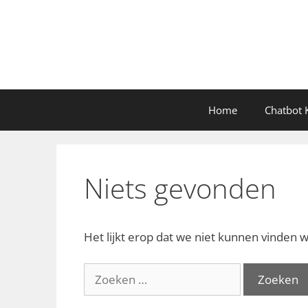
Ga
naar
de
inhoud
Home
Chatbot K
Niets gevonden
Het lijkt erop dat we niet kunnen vinden w
Zoek
naar: