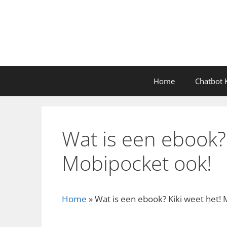
Ga
naar
de
inhoud
Home
Chatbot K
Wat is een ebook? 
Mobipocket ook!
Home
»
Wat is een ebook? Kiki weet het!