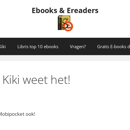
Ebooks & Ereaders
iki
Libris top 10 ebooks
Vragen?
Gratis E-books
Kiki weet het!
 Mobipocket ook!