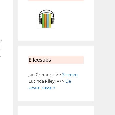
e
l
.
E-leestips
Jan Cremer: =>>
Sirenen
Lucinda Riley: =>>
De
zeven zussen