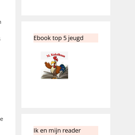
n
Ebook top 5 jeugd
s
je
Ik en mijn reader