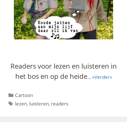
Readers voor lezen en luisteren in
het bos en op de heide
…
«Verder»
Categorieën
Cartoon
Tags
lezen
,
luisteren
,
readers