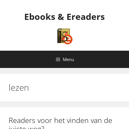
Ga
naar
Ebooks & Ereaders
de
inhoud
Menu
lezen
Readers voor het vinden van de
juiste weg?