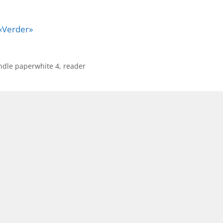
«Verder»
ndle paperwhite 4
,
reader