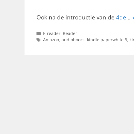
Ook na de introductie van de
4de
…
Categorieën
E-reader
,
Reader
Tags
Amazon
,
audiobooks
,
kindle paperwhite 3
,
ki