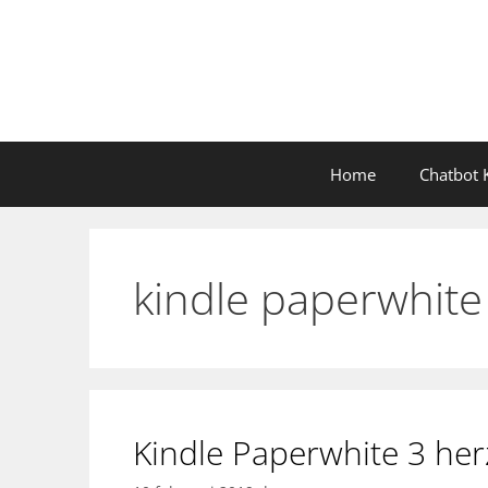
Ga
naar
de
inhoud
Home
Chatbot K
kindle paperwhite
Kindle Paperwhite 3 herz