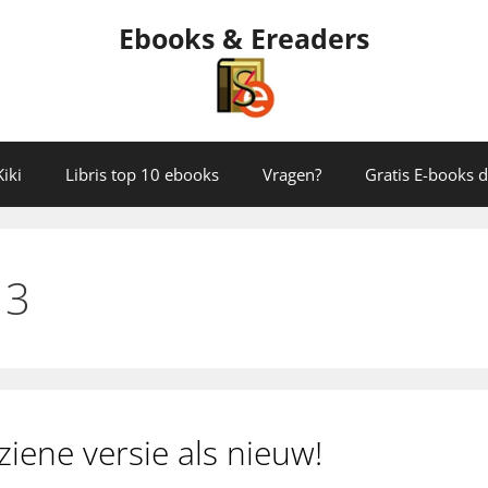
Ebooks & Ereaders
iki
Libris top 10 ebooks
Vragen?
Gratis E-books
 3
iene versie als nieuw!