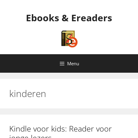
Ga
naar
Ebooks & Ereaders
de
inhoud
Menu
kinderen
Kindle voor kids: Reader voor
jonge lezers