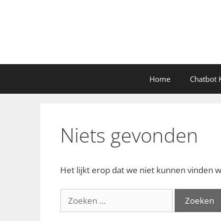
Ga
naar
de
inhoud
Home
Chatbot K
Niets gevonden
Het lijkt erop dat we niet kunnen vinden w
Zoek
naar: