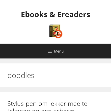
Ga
naar
Ebooks & Ereaders
de
inhoud
Menu
doodles
Stylus-pen om lekker mee te
tekenen op een scherm