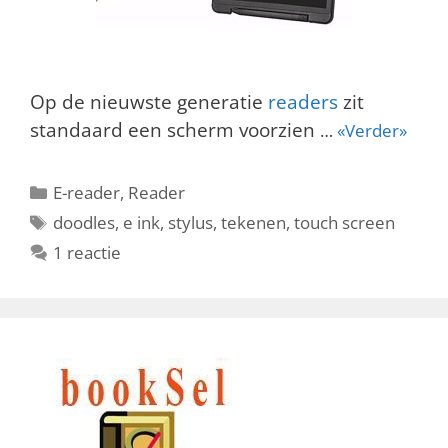
Op de nieuwste generatie
readers
zit
standaard een scherm voorzien
…
«Verder»
Categorieën
E-reader
,
Reader
Tags
doodles
,
e ink
,
stylus
,
tekenen
,
touch screen
1 reactie