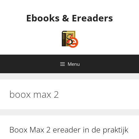
Ga
naar
Ebooks & Ereaders
de
inhoud
Menu
boox max 2
Boox Max 2 ereader in de praktijk