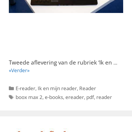
Tweede aflevering van de rubriek ‘Ik en
…
«Verder»
Categorieën
E-reader
,
Ik en mijn reader
,
Reader
Tags
boox max 2
,
e-books
,
ereader
,
pdf
,
reader