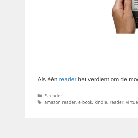
Als één
reader
het verdient om de mo
Categorieën
E-reader
Tags
amazon reader
,
e-book
,
kindle
,
reader
,
virtu