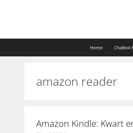
Ga
naar
de
inhoud
Home
Chatbot K
amazon reader
Amazon Kindle: Kwart era