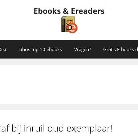
Ebooks & Ereaders
iki
Libris top 10 ebooks
Vragen?
Gratis E-books
f bij inruil oud exemplaar!