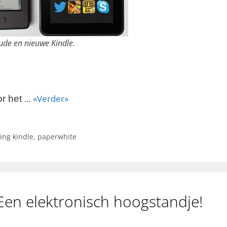
de en nieuwe Kindle.
…
«Verder»
or het
ing kindle
,
paperwhite
Een elektronisch hoogstandje!