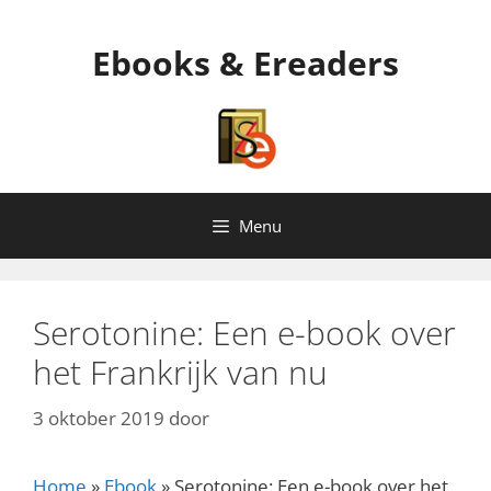
Ga
naar
Ebooks & Ereaders
de
inhoud
Menu
Serotonine: Een e-book over
het Frankrijk van nu
3 oktober 2019
door
Home
»
Ebook
»
Serotonine: Een e-book over het