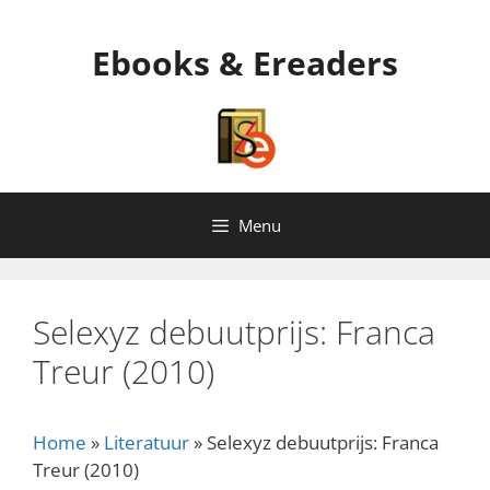
Ga
naar
Ebooks & Ereaders
de
inhoud
Menu
Selexyz debuutprijs: Franca
Treur (2010)
Home
»
Literatuur
»
Selexyz debuutprijs: Franca
Treur (2010)