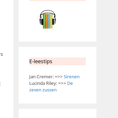
rs
E-leestips
Jan Cremer: =>>
Sirenen
Lucinda Riley: =>>
De
t
zeven zussen