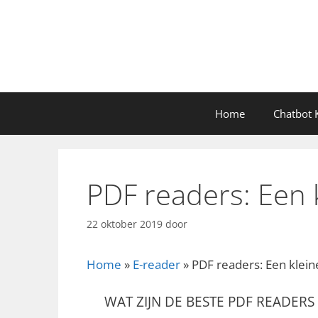
Ga
naar
de
inhoud
Home
Chatbot K
PDF readers: Een k
22 oktober 2019
door
Home
»
E-reader
»
PDF readers: Een kleine
WAT ZIJN DE BESTE PDF READERS